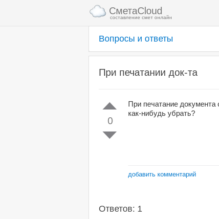
СметаCloud
составление смет онлайн
Вопросы и ответы
При печатании док-та
При печатание документа 
как-нибудь убрать?
0
добавить комментарий
Ответов: 1